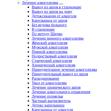
Лечение алкоголизма
Вывод из запоя в стационаре
Вывод из запоя на дому
Детоксикация от алкоголя
Капельница от запоя
Без ведома больного
В стационаре
По методу Шичко
Лечение винного алкоголизма
Женский алкоголизм
Мужской алкоголизм
Пивной алкоголизма
Подростковый алкоголизм
Старческий алкоголизм
Хронический алкоголизм
Принудительное лечение алкоголизма
Принудительный вывод из запоя
Раскодирование
Укол от алкоголизма
Лечение хронического запоя
Лечение алкогольного отравления
Лечение похмелья
Частный вытрезвитель
Детокс капельница
Капельница от алкоголя