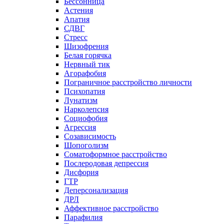
Бессонница
Астения
Апатия
СДВГ
Стресс
Шизофрения
Белая горячка
Нервный тик
Агорафобия
Пограничное расстройство личности
Психопатия
Лунатизм
Нарколепсия
Социофобия
Агрессия
Созависимость
Шопоголизм
Соматоформное расстройство
Послеродовая депрессия
Дисфория
ГТР
Деперсонализация
ДРЛ
Аффективное расстройство
Парафилия