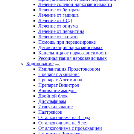
Лечение солевой наркозависимости
Лечение от бутирата
Лечение от гашиша
Лечение от ЛСД
Лечение от опиума
Лечение от первитина
Лечение от экстази
Помощь при передозировке
Детоксикация наркозависимых
Капельница от наркозависимости
Ресоциализация наркозависимых
Кодирование
Имплантация Продетоксоном
Препарат Аквилонг
Препарат Алгоминал
Препарат Вивитрол
Вшивание ампулы
Двойной блок
Дисульфирам
Иглоукалывание
Налтрексон
От алкоголизма на 3 года
От алкоголизма на 5 лет
От алкоголизма с провокацией
По методу Довженко