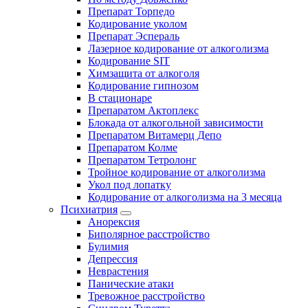
Препарат Торпедо
Кодирование уколом
Препарат Эспераль
Лазерное кодирование от алкоголизма
Кодирование SIT
Химзащита от алкоголя
Кодирование гипнозом
В стационаре
Препаратом Актоплекс
Блокада от алкогольной зависимости
Препаратом Витамерц Депо
Препаратом Колме
Препаратом Тетролонг
Тройное кодирование от алкоголизма
Укол под лопатку
Кодирование от алкоголизма на 3 месяца
Психиатрия
Анорексия
Биполярное расстройство
Булимия
Депрессия
Неврастения
Панические атаки
Тревожное расстройство