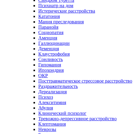
Синдром Туретта
Психиатр на дом
Истерические расстройства
Кататония
Мания преследования
Паранойя
Социопатия
Аменция
Галлюцинации
Деменция
Клаустрофобия
Сонливость
Гипомания
Ипохондрия
ОКР
Посттравматическое стрессовое расстройство
Раздражительность
Дереализация
Психоз
Алекситимия
Абулия
Клинический психолог
Тревожно-депрессивное расстройство
Клептомания
Неврозы