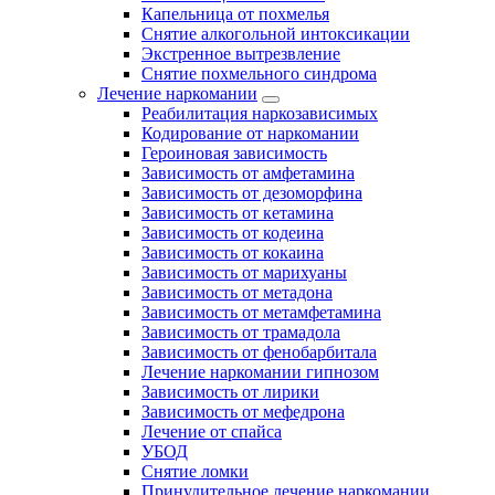
Капельница от похмелья
Снятие алкогольной интоксикации
Экстренное вытрезвление
Снятие похмельного синдрома
Лечение наркомании
Реабилитация наркозависимых
Кодирование от наркомании
Героиновая зависимость
Зависимость от амфетамина
Зависимость от дезоморфина
Зависимость от кетамина
Зависимость от кодеина
Зависимость от кокаина
Зависимость от марихуаны
Зависимость от метадона
Зависимость от метамфетамина
Зависимость от трамадола
Зависимость от фенобарбитала
Лечение наркомании гипнозом
Зависимость от лирики
Зависимость от мефедрона
Лечение от спайса
УБОД
Снятие ломки
Принудительное лечение наркомании