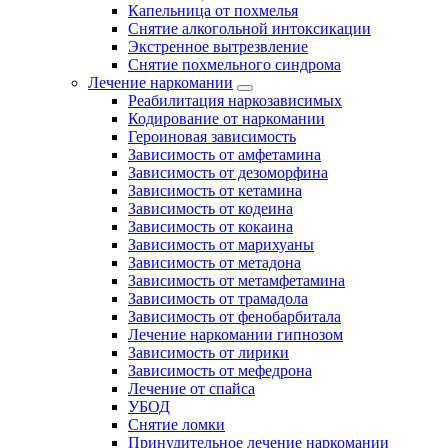
Капельница от похмелья
Снятие алкогольной интоксикации
Экстренное вытрезвление
Снятие похмельного синдрома
Лечение наркомании
Реабилитация наркозависимых
Кодирование от наркомании
Героиновая зависимость
Зависимость от амфетамина
Зависимость от дезоморфина
Зависимость от кетамина
Зависимость от кодеина
Зависимость от кокаина
Зависимость от марихуаны
Зависимость от метадона
Зависимость от метамфетамина
Зависимость от трамадола
Зависимость от фенобарбитала
Лечение наркомании гипнозом
Зависимость от лирики
Зависимость от мефедрона
Лечение от спайса
УБОД
Снятие ломки
Принудительное лечение наркомании