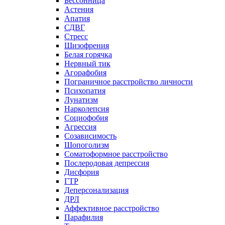
Бессонница
Астения
Апатия
СДВГ
Стресс
Шизофрения
Белая горячка
Нервный тик
Агорафобия
Пограничное расстройство личности
Психопатия
Лунатизм
Нарколепсия
Социофобия
Агрессия
Созависимость
Шопоголизм
Соматоформное расстройство
Послеродовая депрессия
Дисфория
ГТР
Деперсонализация
ДРЛ
Аффективное расстройство
Парафилия