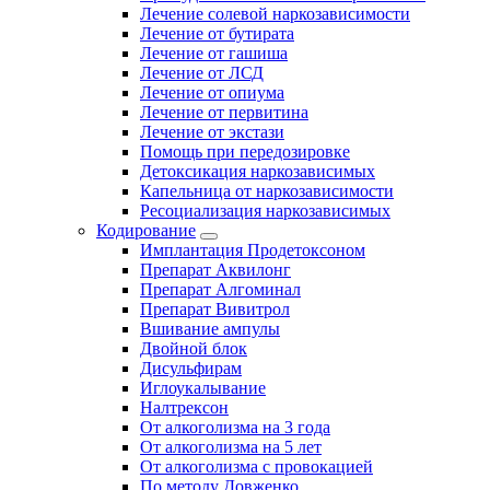
Лечение солевой наркозависимости
Лечение от бутирата
Лечение от гашиша
Лечение от ЛСД
Лечение от опиума
Лечение от первитина
Лечение от экстази
Помощь при передозировке
Детоксикация наркозависимых
Капельница от наркозависимости
Ресоциализация наркозависимых
Кодирование
Имплантация Продетоксоном
Препарат Аквилонг
Препарат Алгоминал
Препарат Вивитрол
Вшивание ампулы
Двойной блок
Дисульфирам
Иглоукалывание
Налтрексон
От алкоголизма на 3 года
От алкоголизма на 5 лет
От алкоголизма с провокацией
По методу Довженко