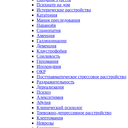
Психиатр на дом
Истерические расстройства
Кататония
Мания преследования
Паранойя
Социопатия
Аменция
Галлюцинации
Деменция
Клаустрофобия
Сонливость
Гипомания
Ипохондрия
ОКР
Посттравматическое стрессовое расстройство
Раздражительность
Дереализация
Психоз
Алекситимия
Абулия
Клинический психолог
Тревожно-депрессивное расстройство
Клептомания
Неврозы