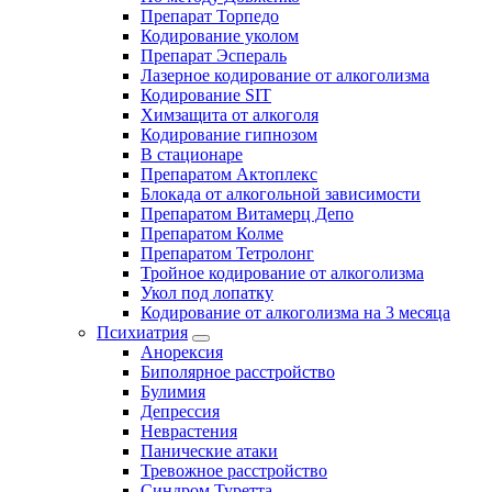
Препарат Торпедо
Кодирование уколом
Препарат Эспераль
Лазерное кодирование от алкоголизма
Кодирование SIT
Химзащита от алкоголя
Кодирование гипнозом
В стационаре
Препаратом Актоплекс
Блокада от алкогольной зависимости
Препаратом Витамерц Депо
Препаратом Колме
Препаратом Тетролонг
Тройное кодирование от алкоголизма
Укол под лопатку
Кодирование от алкоголизма на 3 месяца
Психиатрия
Анорексия
Биполярное расстройство
Булимия
Депрессия
Неврастения
Панические атаки
Тревожное расстройство
Синдром Туретта