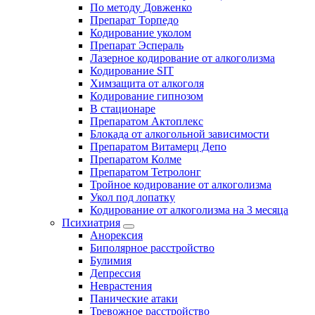
По методу Довженко
Препарат Торпедо
Кодирование уколом
Препарат Эспераль
Лазерное кодирование от алкоголизма
Кодирование SIT
Химзащита от алкоголя
Кодирование гипнозом
В стационаре
Препаратом Актоплекс
Блокада от алкогольной зависимости
Препаратом Витамерц Депо
Препаратом Колме
Препаратом Тетролонг
Тройное кодирование от алкоголизма
Укол под лопатку
Кодирование от алкоголизма на 3 месяца
Психиатрия
Анорексия
Биполярное расстройство
Булимия
Депрессия
Неврастения
Панические атаки
Тревожное расстройство