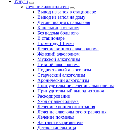
Услуги
Лечение алкоголизма
Вывод из запоя в стационаре
Вывод из запоя на дому
Детоксикация от алкоголя
Капельница от запоя
Без ведома больного
В стационаре
По методу Шичко
Лечение винного алкоголизма
Женский алкоголизм
Мужской алкоголизм
Пивной алкоголизма
Подростковый алкоголизм
Старческий алкоголизм
Хронический алкоголизм
Принудительное лечение алкоголизма
Принудительный вывод из запоя
Раскодирование
Укол от алкоголизма
Лечение хронического запоя
Лечение алкогольного отравления
Лечение похмелья
Частный вытрезвитель
Детокс капельница