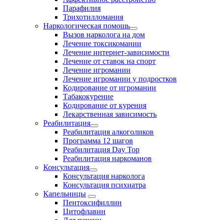
Парафилия
Трихотилломания
Наркологическая помощь
Вызов нарколога на дом
Лечение токсикомании
Лечение интернет-зависимости
Лечение от ставок на спорт
Лечение игромании
Лечение игромании у подростков
Кодирование от игромании
Табакокурение
Кодирование от курения
Лекарственная зависимость
Реабилитация
Реабилитация алкоголиков
Программа 12 шагов
Реабилитация Day Top
Реабилитация наркоманов
Консультация
Консультация нарколога
Консультация психиатра
Капельницы
Пентоксифиллин
Цитофлавин