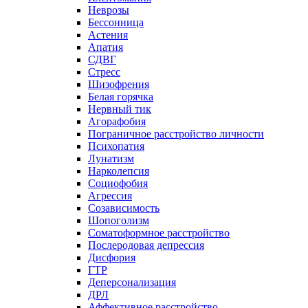
Неврозы
Бессонница
Астения
Апатия
СДВГ
Стресс
Шизофрения
Белая горячка
Нервный тик
Агорафобия
Пограничное расстройство личности
Психопатия
Лунатизм
Нарколепсия
Социофобия
Агрессия
Созависимость
Шопоголизм
Соматоформное расстройство
Послеродовая депрессия
Дисфория
ГТР
Деперсонализация
ДРЛ
Аффективное расстройство