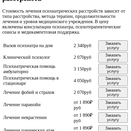
Стоимость лечения психиатрических расстройств зависит от
типа расстройства, метода терапии, продолжительности
лечения и уровня медицинского учреждения. В цену
включены консультации психиатра, психотерапевтические
сеансы и медикаментозная поддержка.
Заказать
Вызов психиатра на дом
2 340руб
услугу
Заказать
Клинический психолог
2 070руб
услугу
Психиатрическая помощь
Заказать
3 150руб
амбулаторно
услугу
Психиатрическая помощь в
Заказать
4 050руб
стационаре
услугу
Заказать
Лечение фобий и страхов
2 070руб
услугу
от 1 890₽
Заказать
Лечение паранойи
услугу
руб
от 1 890₽
Заказать
Лечение неврастении
услугу
руб
от 1 890₽
Заказать
Лечение панических атак