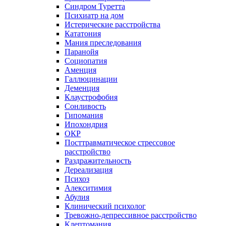
Синдром Туретта
Психиатр на дом
Истерические расстройства
Кататония
Мания преследования
Паранойя
Социопатия
Аменция
Галлюцинации
Деменция
Клаустрофобия
Сонливость
Гипомания
Ипохондрия
ОКР
Посттравматическое стрессовое
расстройство
Раздражительность
Дереализация
Психоз
Алекситимия
Абулия
Клинический психолог
Тревожно-депрессивное расстройство
Клептомания