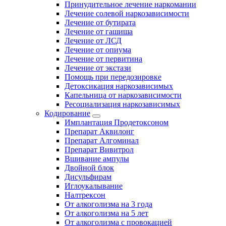
Принудительное лечение наркомании
Лечение солевой наркозависимости
Лечение от бутирата
Лечение от гашиша
Лечение от ЛСД
Лечение от опиума
Лечение от первитина
Лечение от экстази
Помощь при передозировке
Детоксикация наркозависимых
Капельница от наркозависимости
Ресоциализация наркозависимых
Кодирование
Имплантация Продетоксоном
Препарат Аквилонг
Препарат Алгоминал
Препарат Вивитрол
Вшивание ампулы
Двойной блок
Дисульфирам
Иглоукалывание
Налтрексон
От алкоголизма на 3 года
От алкоголизма на 5 лет
От алкоголизма с провокацией