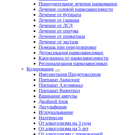
Принудительное лечение наркомании
Лечение солевой наркозависимости
Лечение от бутирата
Лечение от гашиша
Лечение от ЛСД
Лечение от опиума
Лечение от первитина
Лечение от экстази
Помощь при передозировке
Детоксикация наркозависимых
Капельница от наркозависимости
Ресоциализация наркозависимых
Кодирование
Имплантация Продетоксоном
Препарат Аквилонг
Препарат Алгоминал
Препарат Вивитрол
Вшивание ампулы
Двойной блок
Дисульфирам
Иглоукалывание
Налтрексон
От алкоголизма на 3 года
От алкоголизма на 5 лет
От алкоголизма с провокацией