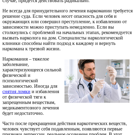
случае, придется действовать радикально.
Не всегда для принудительного лечения наркомании требуется
решение суда. Если человек несет опасность для себя и
окружающих или совершил преступление, к избавлению от
зависимости можно приступать немедленно. Если вы
столкнулись с проблемой на начальных этапах, рекомендуется
вызвать нарколога на дом. Специалисты наркологической
клиники способны найти подход к каждому и вернуть
наркомана к трезвой жизни.
Наркомания – тяжелое
заболевание,
характеризующееся сильной
физической и
психологической
зависимостью. Иногда для
снятия ломки
и избавления
от физической тяги к
запрещенным веществам,
медикаментозного лечения
будет недостаточно.
Часто после прекращения действия наркотических веществ,
человек чувствует себя подавленным, появляются первые
признаки депрессии, реальное осознание проблем.
В этот