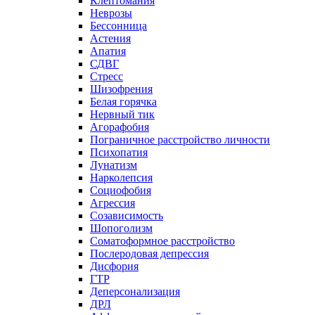
Клептомания
Неврозы
Бессонница
Астения
Апатия
СДВГ
Стресс
Шизофрения
Белая горячка
Нервный тик
Агорафобия
Пограничное расстройство личности
Психопатия
Лунатизм
Нарколепсия
Социофобия
Агрессия
Созависимость
Шопоголизм
Соматоформное расстройство
Послеродовая депрессия
Дисфория
ГТР
Деперсонализация
ДРЛ