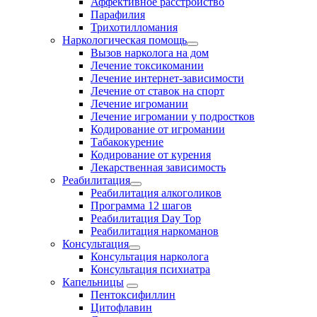
Аффективное расстройство
Парафилия
Трихотилломания
Наркологическая помощь
Вызов нарколога на дом
Лечение токсикомании
Лечение интернет-зависимости
Лечение от ставок на спорт
Лечение игромании
Лечение игромании у подростков
Кодирование от игромании
Табакокурение
Кодирование от курения
Лекарственная зависимость
Реабилитация
Реабилитация алкоголиков
Программа 12 шагов
Реабилитация Day Top
Реабилитация наркоманов
Консультация
Консультация нарколога
Консультация психиатра
Капельницы
Пентоксифиллин
Цитофлавин