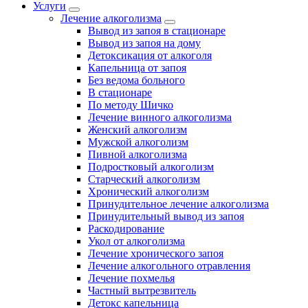
Услуги
Лечение алкоголизма
Вывод из запоя в стационаре
Вывод из запоя на дому
Детоксикация от алкоголя
Капельница от запоя
Без ведома больного
В стационаре
По методу Шичко
Лечение винного алкоголизма
Женский алкоголизм
Мужской алкоголизм
Пивной алкоголизма
Подростковый алкоголизм
Старческий алкоголизм
Хронический алкоголизм
Принудительное лечение алкоголизма
Принудительный вывод из запоя
Раскодирование
Укол от алкоголизма
Лечение хронического запоя
Лечение алкогольного отравления
Лечение похмелья
Частный вытрезвитель
Детокс капельница