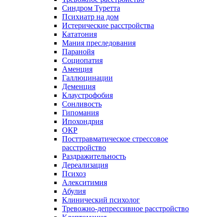
Синдром Туретта
Психиатр на дом
Истерические расстройства
Кататония
Мания преследования
Паранойя
Социопатия
Аменция
Галлюцинации
Деменция
Клаустрофобия
Сонливость
Гипомания
Ипохондрия
ОКР
Посттравматическое стрессовое
расстройство
Раздражительность
Дереализация
Психоз
Алекситимия
Абулия
Клинический психолог
Тревожно-депрессивное расстройство