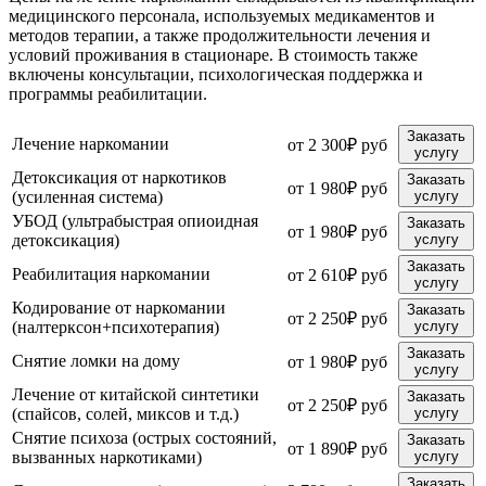
медицинского персонала, используемых медикаментов и
методов терапии, а также продолжительности лечения и
условий проживания в стационаре. В стоимость также
включены консультации, психологическая поддержка и
программы реабилитации.
Заказать
Лечение наркомании
от 2 300₽ руб
услугу
Детоксикация от наркотиков
Заказать
от 1 980₽ руб
(усиленная система)
услугу
УБОД (ультрабыстрая опиоидная
Заказать
от 1 980₽ руб
детоксикация)
услугу
Заказать
Реабилитация наркомании
от 2 610₽ руб
услугу
Кодирование от наркомании
Заказать
от 2 250₽ руб
(налтерксон+психотерапия)
услугу
Заказать
Снятие ломки на дому
от 1 980₽ руб
услугу
Лечение от китайской синтетики
Заказать
от 2 250₽ руб
(спайсов, солей, миксов и т.д.)
услугу
Снятие психоза (острых состояний,
Заказать
от 1 890₽ руб
вызванных наркотиками)
услугу
Заказать