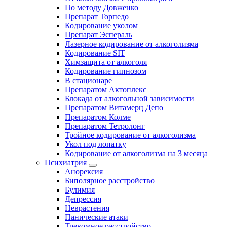
По методу Довженко
Препарат Торпедо
Кодирование уколом
Препарат Эспераль
Лазерное кодирование от алкоголизма
Кодирование SIT
Химзащита от алкоголя
Кодирование гипнозом
В стационаре
Препаратом Актоплекс
Блокада от алкогольной зависимости
Препаратом Витамерц Депо
Препаратом Колме
Препаратом Тетролонг
Тройное кодирование от алкоголизма
Укол под лопатку
Кодирование от алкоголизма на 3 месяца
Психиатрия
Анорексия
Биполярное расстройство
Булимия
Депрессия
Неврастения
Панические атаки
Тревожное расстройство