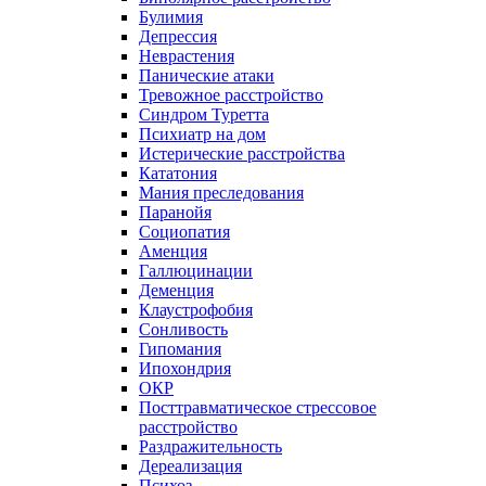
Булимия
Депрессия
Неврастения
Панические атаки
Тревожное расстройство
Синдром Туретта
Психиатр на дом
Истерические расстройства
Кататония
Мания преследования
Паранойя
Социопатия
Аменция
Галлюцинации
Деменция
Клаустрофобия
Сонливость
Гипомания
Ипохондрия
ОКР
Посттравматическое стрессовое
расстройство
Раздражительность
Дереализация
Психоз