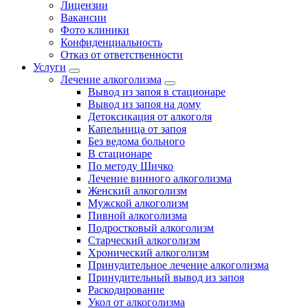
Лицензии
Вакансии
Фото клиники
Конфиденциальность
Отказ от ответственности
Услуги
Лечение алкоголизма
Вывод из запоя в стационаре
Вывод из запоя на дому
Детоксикация от алкоголя
Капельница от запоя
Без ведома больного
В стационаре
По методу Шичко
Лечение винного алкоголизма
Женский алкоголизм
Мужской алкоголизм
Пивной алкоголизма
Подростковый алкоголизм
Старческий алкоголизм
Хронический алкоголизм
Принудительное лечение алкоголизма
Принудительный вывод из запоя
Раскодирование
Укол от алкоголизма