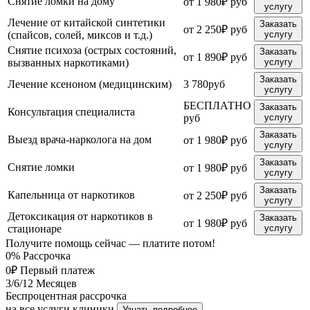
Снятие ломки на дому
от 1 980₽ руб
услугу
Лечение от китайской синтетики
Заказать
от 2 250₽ руб
(спайсов, солей, миксов и т.д.)
услугу
Снятие психоза (острых состояний,
Заказать
от 1 890₽ руб
вызванных наркотиками)
услугу
Заказать
Лечение ксеноном (медицинским)
3 780руб
услугу
БЕСПЛАТНО
Заказать
Консультация специалиста
руб
услугу
Заказать
Выезд врача-нарколога на дом
от 1 980₽ руб
услугу
Заказать
Снятие ломки
от 1 980₽ руб
услугу
Заказать
Капельница от наркотиков
от 2 250₽ руб
услугу
Детоксикация от наркотиков в
Заказать
от 1 980₽ руб
стационаре
услугу
Получите помощь сейчас — платите потом!
0%
Рассрочка
0₽
Первый платеж
3/6/12
Месяцев
Беспроцентная рассрочка
на все услуги клиники
Узнать подробнее