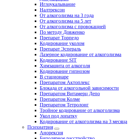
Иглоукалывание
Налтрексон
От алкоголизма на 3 года
От алкоголизма на 5 лет
От алкоголизма с провокацией
По методу Довженко
Препарат Торпедо
Кодирование уколом
Препарат Эспераль
Лазерное кодирование от алкоголизма
Кодирование SIT
Химзащита от алкоголя
Кодирование гипнозом
В стационаре
Препаратом Актоплекс
Блокада от алкогольной зависимости
Препаратом Витамерц Депо
Препаратом Колме
Препаратом Тетролонг
Тройное кодирование от алкоголизма
Укол под лопатку
Кодирование от алкоголизма на 3 месяца
Психиатрия
Анорексия
Биполярное расстройство