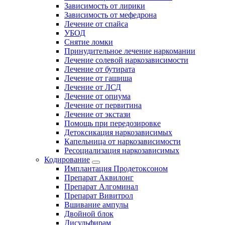
Зависимость от лирики
Зависимость от мефедрона
Лечение от спайса
УБОД
Снятие ломки
Принудительное лечение наркомании
Лечение солевой наркозависимости
Лечение от бутирата
Лечение от гашиша
Лечение от ЛСД
Лечение от опиума
Лечение от первитина
Лечение от экстази
Помощь при передозировке
Детоксикация наркозависимых
Капельница от наркозависимости
Ресоциализация наркозависимых
Кодирование
Имплантация Продетоксоном
Препарат Аквилонг
Препарат Алгоминал
Препарат Вивитрол
Вшивание ампулы
Двойной блок
Дисульфирам