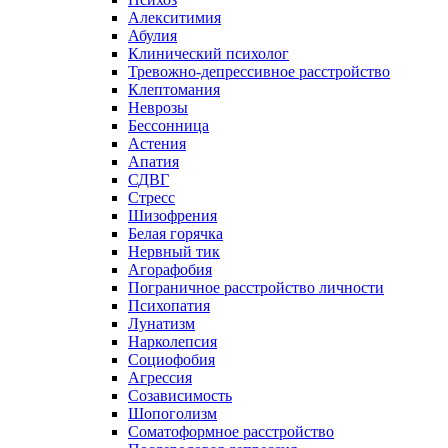
Алекситимия
Абулия
Клинический психолог
Тревожно-депрессивное расстройство
Клептомания
Неврозы
Бессонница
Астения
Апатия
СДВГ
Стресс
Шизофрения
Белая горячка
Нервный тик
Агорафобия
Пограничное расстройство личности
Психопатия
Лунатизм
Нарколепсия
Социофобия
Агрессия
Созависимость
Шопоголизм
Соматоформное расстройство