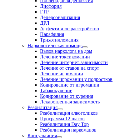
Послеродовая депрессия
Дисфория
ГТР
Деперсонализация
ДРЛ
Аффективное расстройство
Парафилия
Трихотилломания
Наркологическая помощь
Вызов нарколога на дом
Лечение токсикомании
Лечение интернет-зависимости
Лечение от ставок на спорт
Лечение игромании
Лечение игромании у подростков
Кодирование от игромании
Табакокурение
Кодирование от курения
Лекарственная зависимость
Реабилитация
Реабилитация алкоголиков
Программа 12 шагов
Реабилитация Day Top
Реабилитация наркоманов
Консультация