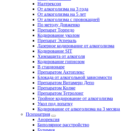
Налтрексон
От алкоголизма на 3 года
От алкоголизма на 5 лет
От алкоголизма с провокацией
По методу Довженко
Препарат Торпедо
Кодирование уколом
Препарат Эспераль
Лазерное кодирование от алкоголизма
Кодирование SIT
Химзащита от алкоголя
Кодирование гипнозом
В стационаре
Препаратом Актоплекс
Блокада от алкогольной зависимости
Препаратом Витамерц Депо
Препаратом Колме
Препаратом Тетролонг
Тройное кодирование от алкоголизма
Укол под лопатку
Кодирование от алкоголизма на 3 месяца
Психиатрия
Анорексия
Биполярное расстройство
Булимия