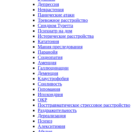
Депрессия
Неврастения
Панические атаки
Тревожное расстройство
Синдром Туретта
Психиатр на дом
Истерические расстройства
Кататония
Мания преследования
Паранойя
Социопатия
Аменция
Галлюцинации
Деменция
Клаустрофобия
Сонливость
Гипомания
Ипохондрия
ОКР
Посттравматическое стрессовое расстройство
Раздражительность
Дереализация
Психоз
Алекситимия
Абулия