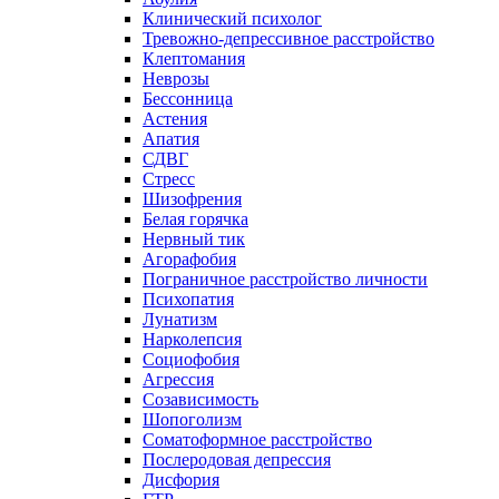
Клинический психолог
Тревожно-депрессивное расстройство
Клептомания
Неврозы
Бессонница
Астения
Апатия
СДВГ
Стресс
Шизофрения
Белая горячка
Нервный тик
Агорафобия
Пограничное расстройство личности
Психопатия
Лунатизм
Нарколепсия
Социофобия
Агрессия
Созависимость
Шопоголизм
Соматоформное расстройство
Послеродовая депрессия
Дисфория