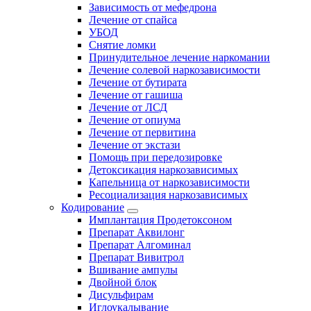
Зависимость от мефедрона
Лечение от спайса
УБОД
Снятие ломки
Принудительное лечение наркомании
Лечение солевой наркозависимости
Лечение от бутирата
Лечение от гашиша
Лечение от ЛСД
Лечение от опиума
Лечение от первитина
Лечение от экстази
Помощь при передозировке
Детоксикация наркозависимых
Капельница от наркозависимости
Ресоциализация наркозависимых
Кодирование
Имплантация Продетоксоном
Препарат Аквилонг
Препарат Алгоминал
Препарат Вивитрол
Вшивание ампулы
Двойной блок
Дисульфирам
Иглоукалывание