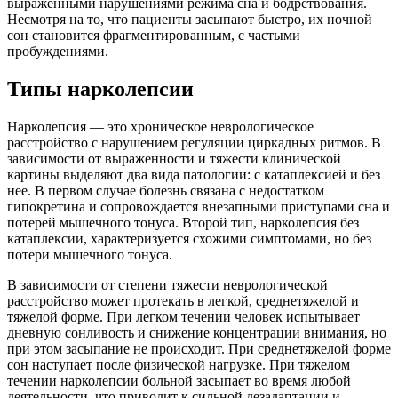
выраженными нарушениями режима сна и бодрствования.
Несмотря на то, что пациенты засыпают быстро, их ночной
сон становится фрагментированным, с частыми
пробуждениями.
Типы нарколепсии
Нарколепсия — это хроническое неврологическое
расстройство с нарушением регуляции циркадных ритмов. В
зависимости от выраженности и тяжести клинической
картины выделяют два вида патологии: с катаплексией и без
нее. В первом случае болезнь связана с недостатком
гипокретина и сопровождается внезапными приступами сна и
потерей мышечного тонуса. Второй тип, нарколепсия без
катаплексии, характеризуется схожими симптомами, но без
потери мышечного тонуса.
В зависимости от степени тяжести неврологической
расстройство может протекать в легкой, среднетяжелой и
тяжелой форме. При легком течении человек испытывает
дневную сонливость и снижение концентрации внимания, но
при этом засыпание не происходит. При среднетяжелой форме
сон наступает после физической нагрузке. При тяжелом
течении нарколепсии больной засыпает во время любой
деятельности, что приводит к сильной дезадаптации и