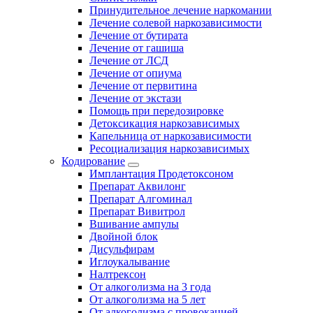
Принудительное лечение наркомании
Лечение солевой наркозависимости
Лечение от бутирата
Лечение от гашиша
Лечение от ЛСД
Лечение от опиума
Лечение от первитина
Лечение от экстази
Помощь при передозировке
Детоксикация наркозависимых
Капельница от наркозависимости
Ресоциализация наркозависимых
Кодирование
Имплантация Продетоксоном
Препарат Аквилонг
Препарат Алгоминал
Препарат Вивитрол
Вшивание ампулы
Двойной блок
Дисульфирам
Иглоукалывание
Налтрексон
От алкоголизма на 3 года
От алкоголизма на 5 лет
От алкоголизма с провокацией