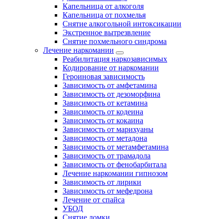
Капельница от алкоголя
Капельница от похмелья
Снятие алкогольной интоксикации
Экстренное вытрезвление
Снятие похмельного синдрома
Лечение наркомании
Реабилитация наркозависимых
Кодирование от наркомании
Героиновая зависимость
Зависимость от амфетамина
Зависимость от дезоморфина
Зависимость от кетамина
Зависимость от кодеина
Зависимость от кокаина
Зависимость от марихуаны
Зависимость от метадона
Зависимость от метамфетамина
Зависимость от трамадола
Зависимость от фенобарбитала
Лечение наркомании гипнозом
Зависимость от лирики
Зависимость от мефедрона
Лечение от спайса
УБОД
Снятие ломки