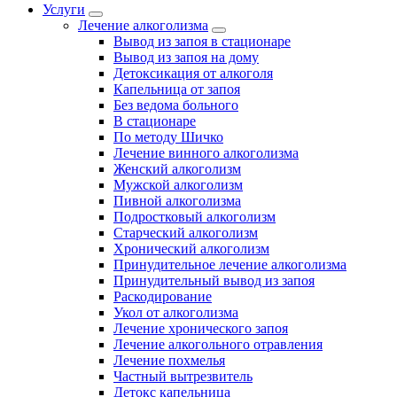
Услуги
Лечение алкоголизма
Вывод из запоя в стационаре
Вывод из запоя на дому
Детоксикация от алкоголя
Капельница от запоя
Без ведома больного
В стационаре
По методу Шичко
Лечение винного алкоголизма
Женский алкоголизм
Мужской алкоголизм
Пивной алкоголизма
Подростковый алкоголизм
Старческий алкоголизм
Хронический алкоголизм
Принудительное лечение алкоголизма
Принудительный вывод из запоя
Раскодирование
Укол от алкоголизма
Лечение хронического запоя
Лечение алкогольного отравления
Лечение похмелья
Частный вытрезвитель
Детокс капельница