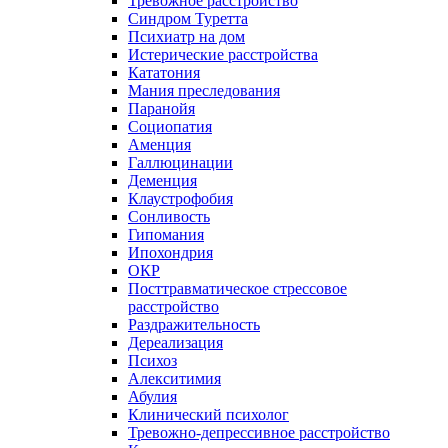
Тревожное расстройство
Синдром Туретта
Психиатр на дом
Истерические расстройства
Кататония
Мания преследования
Паранойя
Социопатия
Аменция
Галлюцинации
Деменция
Клаустрофобия
Сонливость
Гипомания
Ипохондрия
ОКР
Посттравматическое стрессовое
расстройство
Раздражительность
Дереализация
Психоз
Алекситимия
Абулия
Клинический психолог
Тревожно-депрессивное расстройство