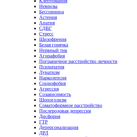
Клептомания
Неврозы
Бессонница
Астения
Апатия
СДВГ
Стресс
Шизофрения
Белая горячка
Нервный тик
Агорафобия
Пограничное расстройство личности
Психопатия
Лунатизм
Нарколепсия
Социофобия
Агрессия
Созависимость
Шопоголизм
Соматоформное расстройство
Послеродовая депрессия
Дисфория
ГТР
Деперсонализация
ДРЛ