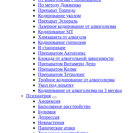
По методу Довженко
Препарат Торпедо
Кодирование уколом
Препарат Эспераль
Лазерное кодирование от алкоголизма
Кодирование SIT
Химзащита от алкоголя
Кодирование гипнозом
В стационаре
Препаратом Актоплекс
Блокада от алкогольной зависимости
Препаратом Витамерц Депо
Препаратом Колме
Препаратом Тетролонг
Тройное кодирование от алкоголизма
Укол под лопатку
Кодирование от алкоголизма на 3 месяца
Психиатрия
Анорексия
Биполярное расстройство
Булимия
Депрессия
Неврастения
Панические атаки