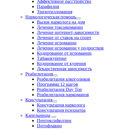
Аффективное расстройство
Парафилия
Трихотилломания
Наркологическая помощь
Вызов нарколога на дом
Лечение токсикомании
Лечение интернет-зависимости
Лечение от ставок на спорт
Лечение игромании
Лечение игромании у подростков
Кодирование от игромании
Табакокурение
Кодирование от курения
Лекарственная зависимость
Реабилитация
Реабилитация алкоголиков
Программа 12 шагов
Реабилитация Day Top
Реабилитация наркоманов
Консультация
Консультация нарколога
Консультация психиатра
Капельницы
Пентоксифиллин
Цитофлавин