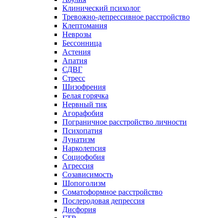
Клинический психолог
Тревожно-депрессивное расстройство
Клептомания
Неврозы
Бессонница
Астения
Апатия
СДВГ
Стресс
Шизофрения
Белая горячка
Нервный тик
Агорафобия
Пограничное расстройство личности
Психопатия
Лунатизм
Нарколепсия
Социофобия
Агрессия
Созависимость
Шопоголизм
Соматоформное расстройство
Послеродовая депрессия
Дисфория