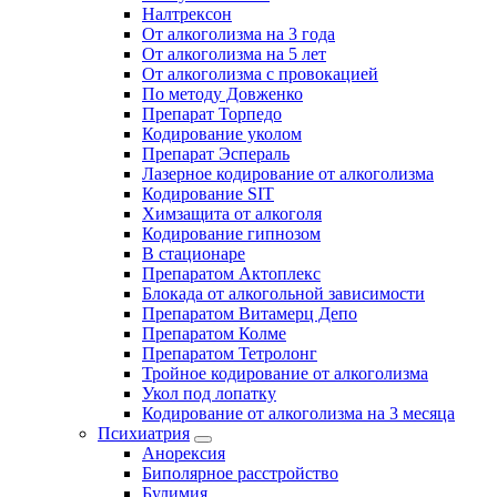
Налтрексон
От алкоголизма на 3 года
От алкоголизма на 5 лет
От алкоголизма с провокацией
По методу Довженко
Препарат Торпедо
Кодирование уколом
Препарат Эспераль
Лазерное кодирование от алкоголизма
Кодирование SIT
Химзащита от алкоголя
Кодирование гипнозом
В стационаре
Препаратом Актоплекс
Блокада от алкогольной зависимости
Препаратом Витамерц Депо
Препаратом Колме
Препаратом Тетролонг
Тройное кодирование от алкоголизма
Укол под лопатку
Кодирование от алкоголизма на 3 месяца
Психиатрия
Анорексия
Биполярное расстройство
Булимия