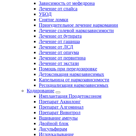
Зависимость от мефедрона
Лечение от спайса
УБОД
Снятие ломки
Принудительное лечение наркомании
Лечение солевой наркозависимости
Лечение от бутирата
Лечение от гашиша
Лечение от ЛСД
Лечение от опиума
Лечение от первитина
Лечение от экстази
Помощь при передозировке
Детоксикация наркозависимых
Капельница от наркозависимости
Ресоциализация наркозависимых
Кодирование
Имплантация Продетоксоном
Препарат Аквилонг
Препарат Алгоминал
Препарат Вивитрол
Вшивание ампулы
Двойной блок
Дисульфирам
Иглоукалывание