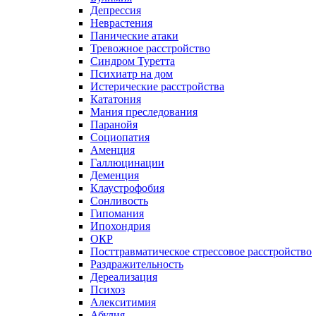
Депрессия
Неврастения
Панические атаки
Тревожное расстройство
Синдром Туретта
Психиатр на дом
Истерические расстройства
Кататония
Мания преследования
Паранойя
Социопатия
Аменция
Галлюцинации
Деменция
Клаустрофобия
Сонливость
Гипомания
Ипохондрия
ОКР
Посттравматическое стрессовое расстройство
Раздражительность
Дереализация
Психоз
Алекситимия
Абулия