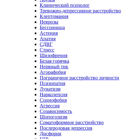
Клинический психолог
Тревожно-депрессивное расстройство
Клептомания
Неврозы
Бессонница
Астения
Апатия
СДВГ
Стресс
Шизофрения
Белая горячка
Нервный тик
Агорафобия
Пограничное расстройство личности
Психопатия
Лунатизм
Нарколепсия
Социофобия
Агрессия
Созависимость
Шопоголизм
Соматоформное расстройство
Послеродовая депрессия
Дисфория