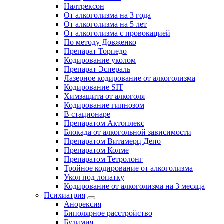
Налтрексон
От алкоголизма на 3 года
От алкоголизма на 5 лет
От алкоголизма с провокацией
По методу Довженко
Препарат Торпедо
Кодирование уколом
Препарат Эспераль
Лазерное кодирование от алкоголизма
Кодирование SIT
Химзащита от алкоголя
Кодирование гипнозом
В стационаре
Препаратом Актоплекс
Блокада от алкогольной зависимости
Препаратом Витамерц Депо
Препаратом Колме
Препаратом Тетролонг
Тройное кодирование от алкоголизма
Укол под лопатку
Кодирование от алкоголизма на 3 месяца
Психиатрия
Анорексия
Биполярное расстройство
Булимия