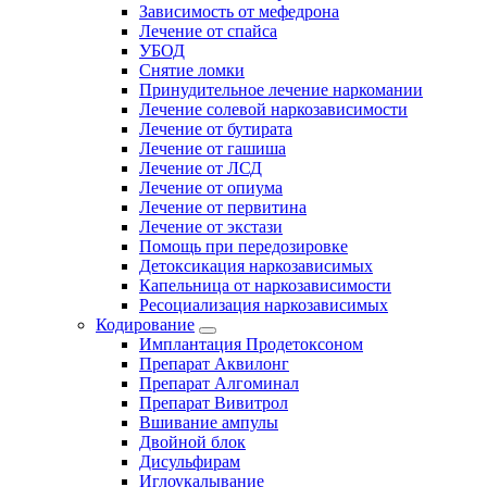
Зависимость от мефедрона
Лечение от спайса
УБОД
Снятие ломки
Принудительное лечение наркомании
Лечение солевой наркозависимости
Лечение от бутирата
Лечение от гашиша
Лечение от ЛСД
Лечение от опиума
Лечение от первитина
Лечение от экстази
Помощь при передозировке
Детоксикация наркозависимых
Капельница от наркозависимости
Ресоциализация наркозависимых
Кодирование
Имплантация Продетоксоном
Препарат Аквилонг
Препарат Алгоминал
Препарат Вивитрол
Вшивание ампулы
Двойной блок
Дисульфирам
Иглоукалывание