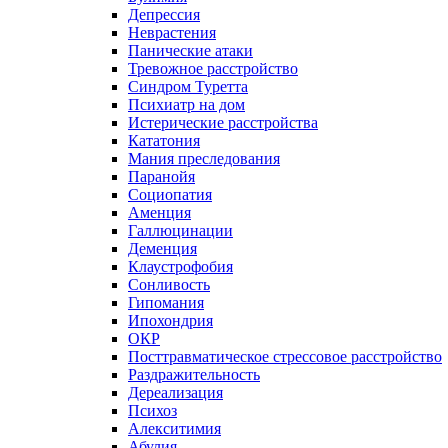
Депрессия
Неврастения
Панические атаки
Тревожное расстройство
Синдром Туретта
Психиатр на дом
Истерические расстройства
Кататония
Мания преследования
Паранойя
Социопатия
Аменция
Галлюцинации
Деменция
Клаустрофобия
Сонливость
Гипомания
Ипохондрия
ОКР
Посттравматическое стрессовое расстройство
Раздражительность
Дереализация
Психоз
Алекситимия
Абулия